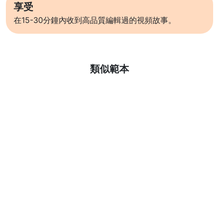
享受
在15-30分鐘內收到高品質編輯過的視頻故事。
了解更多
類似範本