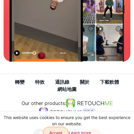
轉變
特效
通訊錄
關於
下載軟體
網站地圖
Our other products:
This website uses cookies to ensure you get the best experience
on our website.
Learn more
Accept