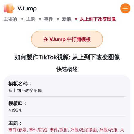
主要的
主題
事件
新娘
从上到下改变图像
在 VJump 中打開模板
如何製作TikTok視頻: 从上到下改变图像
快速概述
模板名稱：
从上到下改变图像
模板ID：
41994
主題：
事件/新娘
,
事件/訂婚
,
事件/派對
,
外觀/改頭換面
,
外觀/衣服
,
人