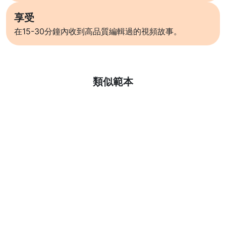
享受
在15-30分鐘內收到高品質編輯過的視頻故事。
了解更多
類似範本