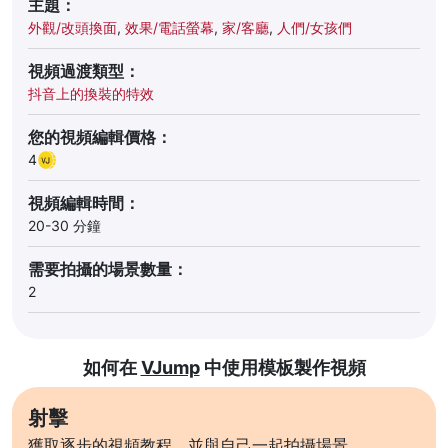
主題：
外觀/改頭換面
,
效果/電話螢幕
,
家/客廳
,
人們/女孩們
視頻過渡類型：
抖音上的換裝的特效
您的視頻編輯價格：
4
視頻編輯時間：
20-30 分鐘
需要拍攝的場景數量：
2
如何在
VJump
中使用模板製作視頻
射擊
獲取逐步的視頻教程，並與自己一起拍攝場景。