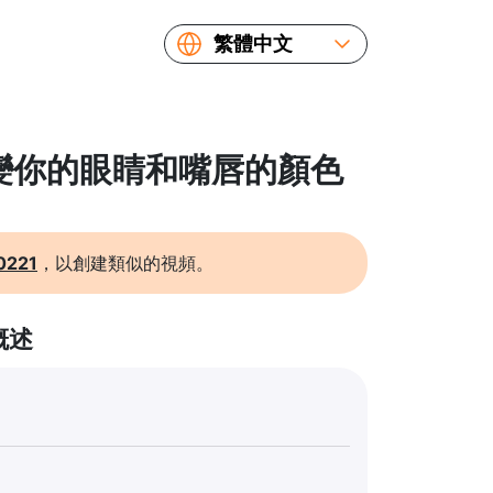
繁體中文
English
Español
Русский
 改變你的眼睛和嘴唇的顏色
Українська
Français
简体中文
0221
，以創建類似的視頻。
日本語
概述