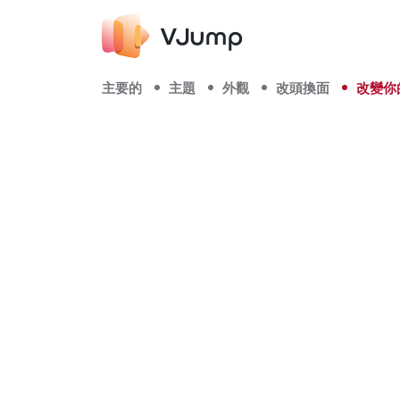
主要的
主題
外觀
改頭換面
改變你