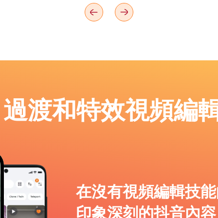
p：過渡和特效視頻編
在沒有視頻編輯技能
印象深刻的抖音內容