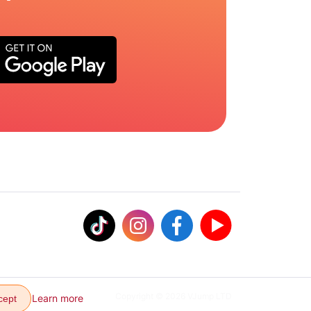
Copyright © 2026 VJump LTD
Learn more
cept