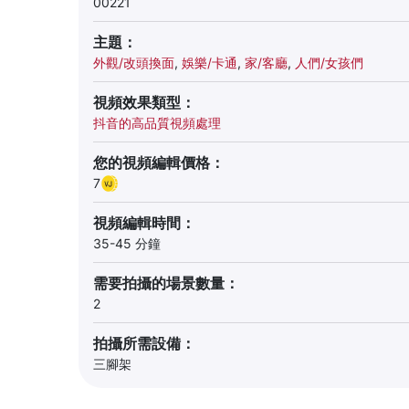
00221
主題：
外觀/改頭換面
,
娛樂/卡通
,
家/客廳
,
人們/女孩們
視頻效果類型：
抖音的高品質視頻處理
您的視頻編輯價格：
7
視頻編輯時間：
35-45 分鐘
需要拍攝的場景數量：
2
拍攝所需設備：
三腳架