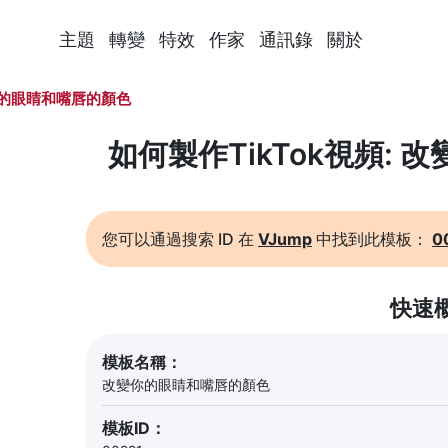
主題
轉變
特效
作家
通訊錄
關於
的眼睛和嘴唇的顏色
如何製作TikTok視頻:
您可以通過搜索 ID 在
VJump
中找到此模板：
0
快速
模板名稱：
改變你的眼睛和嘴唇的顏色
模板ID：