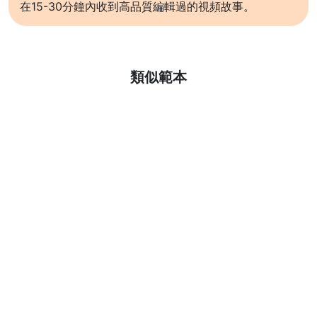
在15-30分鐘內收到高品質編輯過的視頻故事。
了解更多
類似範本