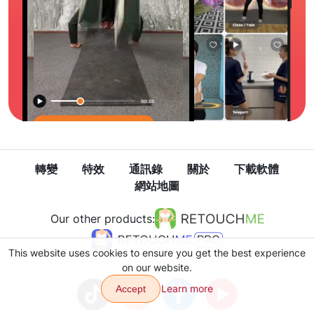
轉變
特效
通訊錄
關於
下載軟體
網站地圖
Our other products:
This website uses cookies to ensure you get the best experience
on our website.
Learn more
Accept