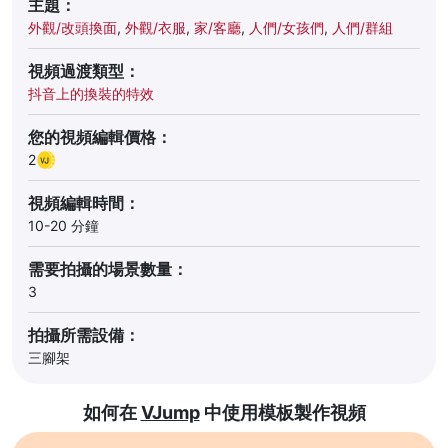
主題：
外觀/改頭換面
,
外觀/衣服
,
家/客廳
,
人們/女孩們
,
人們/群組
視頻過渡類型：
抖音上的換裝的特效
您的視頻編輯價格：
2
視頻編輯時間：
10-20 分鐘
需要拍攝的場景數量：
3
拍攝所需設備：
三腳架
如何在
VJump
中使用模板製作視頻