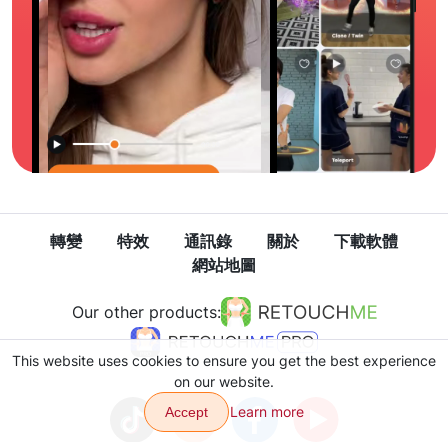
轉變
特效
通訊錄
關於
下載軟體
網站地圖
Our other products:
This website uses cookies to ensure you get the best experience
on our website.
Learn more
Accept