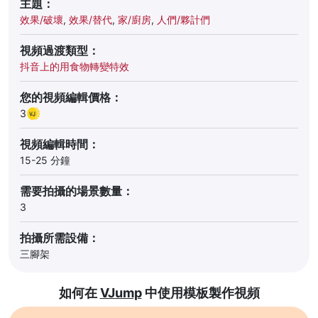
主題：
效果/破壞
,
效果/替代
,
家/廚房
,
人們/夥計們
視頻過渡類型：
抖音上的用食物轉變特效
您的視頻編輯價格：
3
視頻編輯時間：
15-25 分鐘
需要拍攝的場景數量：
3
拍攝所需設備：
三腳架
如何在
VJump
中使用模板製作視頻