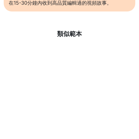
在15-30分鐘內收到高品質編輯過的視頻故事。
了解更多
類似範本