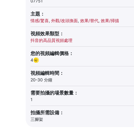
07751
主題：
情感/驚喜
,
外觀/改頭換面
,
效果/替代
,
效果/掃描
視頻效果類型：
抖音的高品質視頻處理
您的視頻編輯價格：
4
視頻編輯時間：
20-30 分鐘
需要拍攝的場景數量：
1
拍攝所需設備：
三腳架