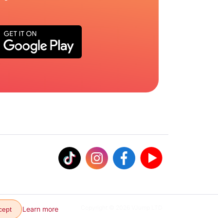
Copyright © 2026 VJump LTD
Learn more
cept