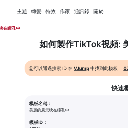
主題
轉變
特效
作家
通訊錄
關於
映在瞳孔中
如何製作TikTok視頻
您可以通過搜索 ID 在
VJump
中找到此模板：
0
快速
模板名稱：
美麗的風景映在瞳孔中
模板ID：