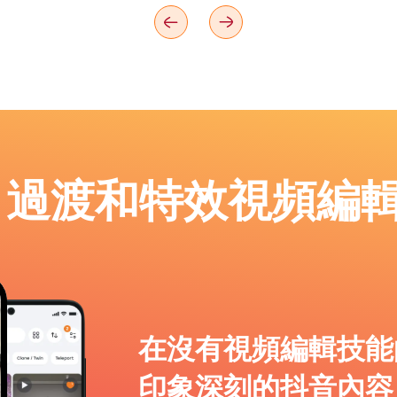
p：過渡和特效視頻編
在沒有視頻編輯技能
印象深刻的抖音內容