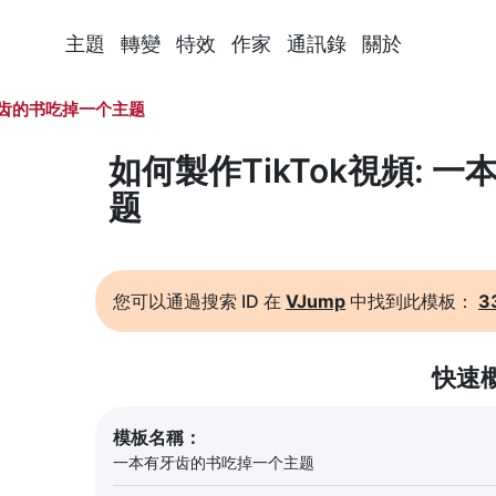
主題
轉變
特效
作家
通訊錄
關於
齿的书吃掉一个主题
如何製作TikTok視頻:
题
您可以通過搜索 ID 在
VJump
中找到此模板：
3
快速
模板名稱：
一本有牙齿的书吃掉一个主题