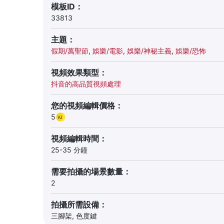
模板ID：
33813
主題：
假期/萬聖節
,
娛樂/電影
,
娛樂/神秘主義
,
娛樂/恐怖
視頻效果類型：
抖音的高品質視頻處理
您的視頻編輯價格：
5
視頻編輯時間：
25-35 分鐘
需要拍攝的場景數量：
2
拍攝所需設備：
三腳架, 色度鍵