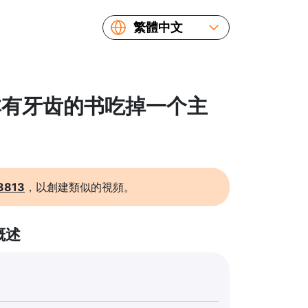
繁體中文
English
Español
Русский
 一本有牙齿的书吃掉一个主
Українська
Français
简体中文
日本語
3813
，以創建類似的視頻。
概述