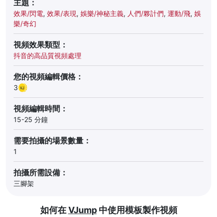
主題：
效果/閃電
,
效果/表現
,
娛樂/神秘主義
,
人們/夥計們
,
運動/飛
,
娛
樂/奇幻
視頻效果類型：
抖音的高品質視頻處理
您的視頻編輯價格：
3
視頻編輯時間：
15-25 分鐘
需要拍攝的場景數量：
1
拍攝所需設備：
三腳架
如何在
VJump
中使用模板製作視頻