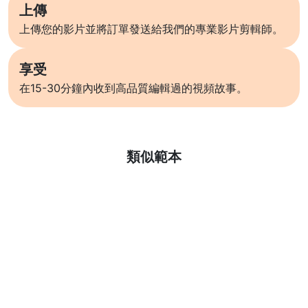
上傳
上傳您的影片並將訂單發送給我們的專業影片剪輯師。
享受
在15-30分鐘內收到高品質編輯過的視頻故事。
了解更多
類似範本