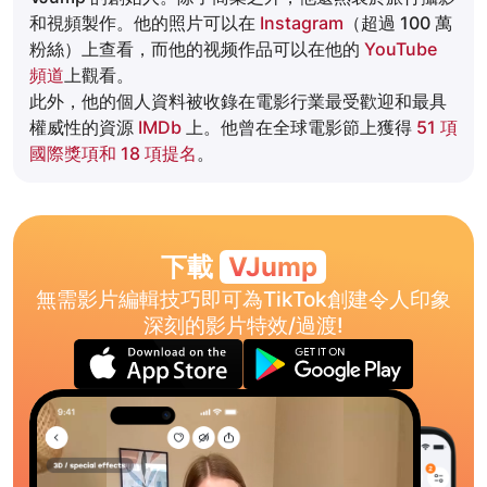
和視頻製作。他的照片可以在
Instagram
（超過 100 萬
粉絲）上查看，而他的视频作品可以在他的
YouTube
頻道
上觀看。
此外，他的個人資料被收錄在電影行業最受歡迎和最具
權威性的資源
IMDb
上。他曾在全球電影節上獲得
51 項
國際獎項和 18 項提名
。
下載
VJump
無需影片編輯技巧即可為TikTok創建令人印象
深刻的影片特效/過渡!